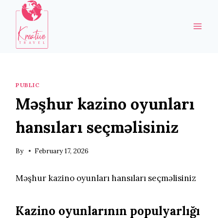
Skip
to
content
PUBLIC
Məşhur kazino oyunları
hansıları seçməlisiniz
By
February 17, 2026
Məşhur kazino oyunları hansıları seçməlisiniz
Kazino oyunlarının populyarlığı