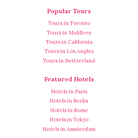
Popular Tours
Tours in Toronto
Tours in Maldives
Tours in California
Tours in Los Angles
Tours in Switzerland
Featured Hotels
Hotels in Paris
Hotels in Berlin
Hotels in Rome
Hotels in Tokyo
Hotels in Amsterdam