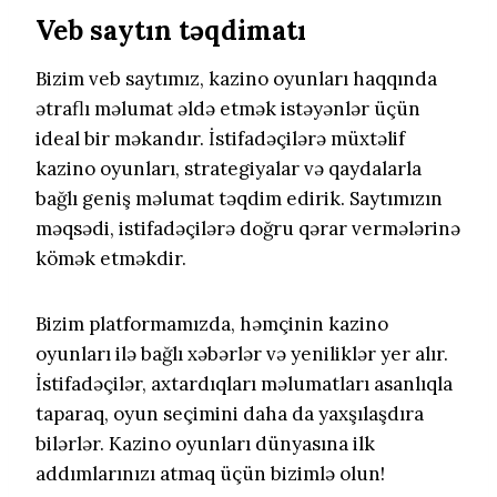
Veb saytın təqdimatı
Bizim veb saytımız, kazino oyunları haqqında
ətraflı məlumat əldə etmək istəyənlər üçün
ideal bir məkandır. İstifadəçilərə müxtəlif
kazino oyunları, strategiyalar və qaydalarla
bağlı geniş məlumat təqdim edirik. Saytımızın
məqsədi, istifadəçilərə doğru qərar vermələrinə
kömək etməkdir.
Bizim platformamızda, həmçinin kazino
oyunları ilə bağlı xəbərlər və yeniliklər yer alır.
İstifadəçilər, axtardıqları məlumatları asanlıqla
taparaq, oyun seçimini daha da yaxşılaşdıra
bilərlər. Kazino oyunları dünyasına ilk
addımlarınızı atmaq üçün bizimlə olun!