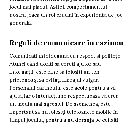
jocul mai plăcut. Astfel, comportamentul
nostru joacă un rol crucial în experiența de joc
generală.
Reguli de comunicare în cazinou
Comunicați întotdeauna cu respect și politețe.
Atunci când doriți să cereți ajutor sau
informații, este bine să folosiți un ton
prietenos și să evitați limbajul vulgar.
Personalul cazinoului este acolo pentru a vă
ajuta, iar o interacțiune respectuoasă va crea
un mediu mai agreabil. De asemenea, este
important să nu folosiți telefoanele mobile în
timpul jocului, pentru a nu deranja pe ceilalți.