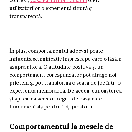
context,
Casa Pariurilor romania
oferă
utilizatorilor o experiență sigură și
transparentă.
În plus, comportamentul adecvat poate
influența semnificativ impresia pe care o lăsăm
asupra altora. O atitudine pozitivă și un
comportament corespunzător pot atrage noi
prieteni și pot transforma o seară de joc într-o
experiență memorabilă. De aceea, cunoașterea
și aplicarea acestor reguli de bază este
fundamentală pentru toți jucătorii.
Comportamentul la mesele de