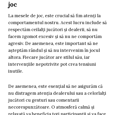
joc
La mesele de joc, este crucial să fim atenți la
comportamentul nostru. Acest lucru include să
respectăm ceilalți jucători și dealerii, să nu
facem zgomot excesiv și să nu ne comportăm
agresiv. De asemenea, este important să ne
așteptăm rândul și să nu intervenim în jocul
altora. Fiecare jucător are stilul său, iar
intervențiile nepotrivite pot crea tensiuni
inutile.
De asemenea, este esențial să ne asigurăm că
nu distragem atenția dealerului sau a celorlalți
jucători cu gesturi sau comentarii
necorespunzătoare. O atmosferă calmă și
relaxată va beneficia toți participanții și va face