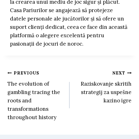
la crearea unui mediu de joc sigur și plăcut.
Casa Pariurilor se angajează să protejeze
datele personale ale jucătorilor și să ofere un
suport clienți dedicat, ceea ce face din această
platformă o alegere excelentă pentru
pasionații de jocuri de noroc.
Post
PREVIOUS
NEXT
The evolution of
Raziskovanje skritih
navigation
gambling tracing the
strategij za uspešne
roots and
kazino igre
transformations
throughout history