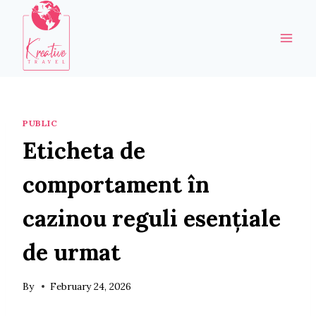
Skip
to
content
PUBLIC
Eticheta de
comportament în
cazinou reguli esențiale
de urmat
By
February 24, 2026